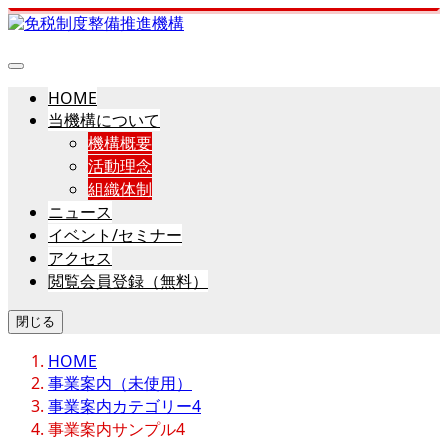
HOME
当機構について
機構概要
活動理念
組織体制
ニュース
イベント/セミナー
アクセス
閲覧会員登録（無料）
閉じる
HOME
事業案内（未使用）
事業案内カテゴリー4
事業案内サンプル4